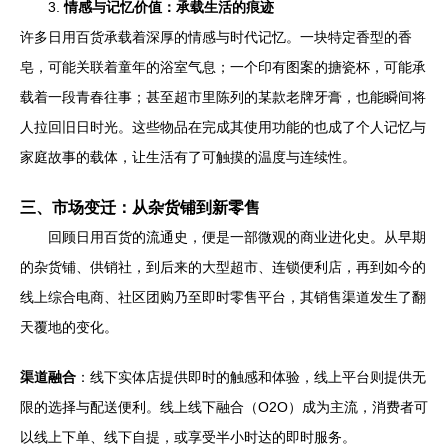
3.
情感与记忆价值：承载生活的痕迹
许多日用百货承载着深厚的情感与时代记忆。一块特定香型的香
皂，可能关联着童年的浴室气息；一个印有图案的搪瓷杯，可能承
载着一段青春往事；甚至超市里陈列的某款老牌牙膏，也能瞬间将
人拉回旧日时光。这些物品在完成其使用功能的也成了个人记忆与
家庭故事的载体，让生活有了可触摸的温度与连续性。
三、市场变迁：从杂货铺到新零售
回顾日用百货的流通史，便是一部微观的商业进化史。从早期
的杂货铺、供销社，到后来的大型超市、连锁便利店，再到如今的
线上综合电商、社区团购乃至即时零售平台，其销售渠道发生了翻
天覆地的变化。
渠道融合
：线下实体店提供即时的触感和体验，线上平台则提供无
限的选择与配送便利。线上线下融合（O2O）成为主流，消费者可
以线上下单、线下自提，或享受半小时达的即时服务。