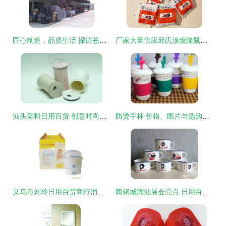
匠心制造，品质生活 探访苍南县斯嘉丽日用品厂
厂家大量供应邱氏溴敌隆鼠药 100g 高效实惠的日用百货选择
汕头塑料日用百货 创意时尚牙签瓶（6004型）的价格、厂家与图片全解析
防烫手杯 价格、图片与选购指南
义乌市刘玲日用百货商行消毒柜产品及日用百货介绍
陶钢城潮汕展会亮点 日用百货新品合辑