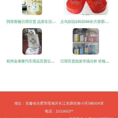
阿里斯顿日用百货 品质生活，触手可及
义乌欣怡2452046长方形塑料肥皂盒 集智热卖，品质与实用兼备
杭州金泰隆汽车用品百货公司产品相册——日用百货精选
日用百货批发市场分析 价格、渠道与厂家选择指南
地址：安徽省合肥市瑶海区长江东路恒南小区5栋604室
电话：1515653**